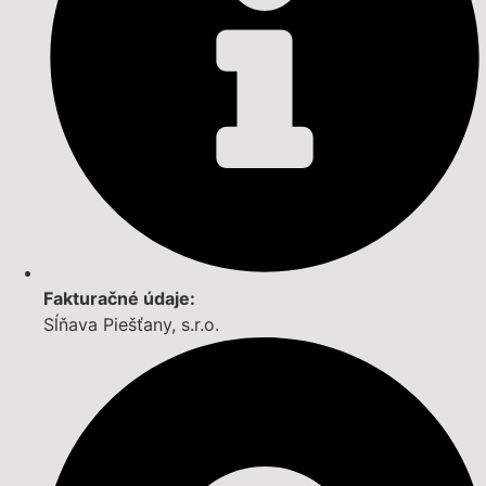
Fakturačné údaje:
Sĺňava Piešťany, s.r.o.