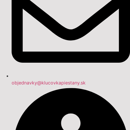
objednavky@klucovkapiestany.sk